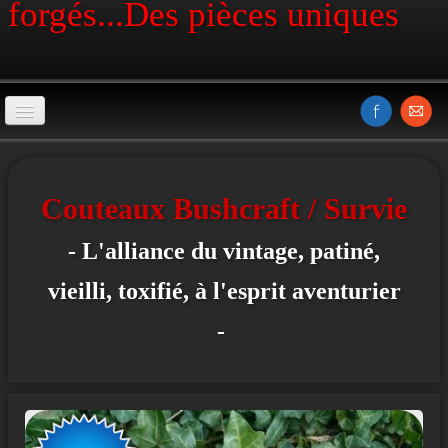
forgés...Des pièces uniques
La coutellerie artisanale
Couteau Western
Couteaux Bushcraft / Survie
Couteaux Trappeur
- L'alliance du vintage, patiné,
Swagman - La série
vieilli, toxifié, à l'esprit aventurier
Couteaux Chasse
-
Couteaux Bushcraft /Survie
Couteaux Tribaux
Couteaux Amérindien