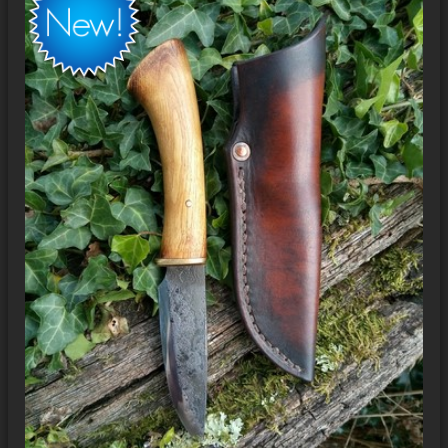
Couteaux Pliants
Petits Couteaux Droits
Les aciers
Carquois
Etui
Formation - Stage découverte
La presse en parle
Modalités d'achat
Mentions Légales